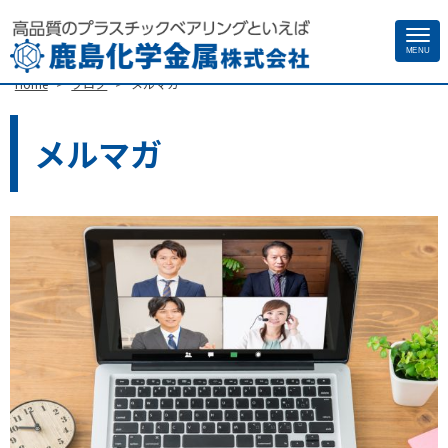
Site
MENU
>
>
Home
ブログ
メルマガ
Footer
メルマガ