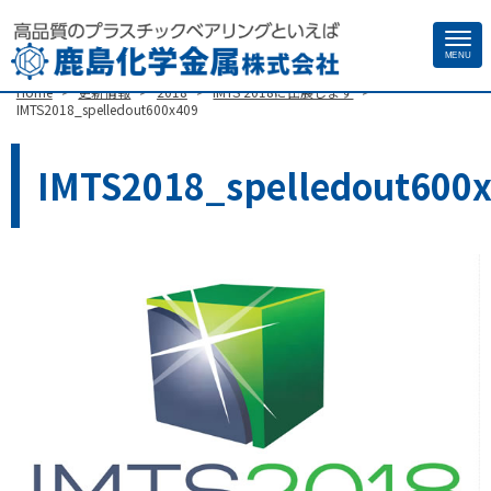
Site
MENU
>
>
>
>
Home
更新情報
2018
IMTS 2018に出展します
Footer
IMTS2018_spelledout600x409
IMTS2018_spelledout600