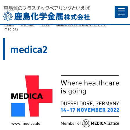
Site
MENU
>
>
>
>
Home
更新情報
2022
MEDICA 2022 に出展いたします
Footer
medica2
medica2