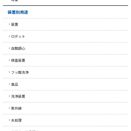
装置別用途
装置
ロボット
自動調心
検査装置
フッ酸洗浄
食品
洗浄装置
紫外線
水処理