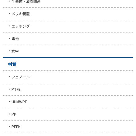
半導体・液晶関連
メッキ装置
エッチング
電池
水中
材質
フェノール
PTFE
UHMWPE
PP
PEEK