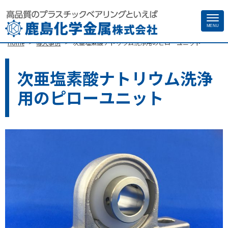
Site
MENU
>
>
Home
導入事例
次亜塩素酸ナトリウム洗浄用のピローユニット
Footer
次亜塩素酸ナトリウム洗浄
用のピローユニット