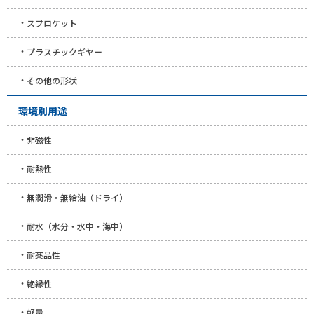
スプロケット
プラスチックギヤー
その他の形状
環境別用途
非磁性
耐熱性
無潤滑・無給油（ドライ）
耐水（水分・水中・海中）
耐薬品性
絶縁性
軽量