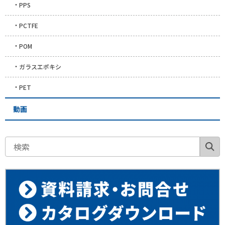
PPS
PCTFE
POM
ガラスエポキシ
PET
動画