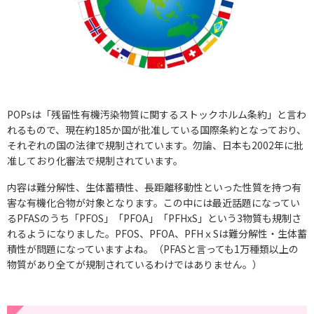
POPsは「残留性有機汚染物質に関するストックホルム条約」と言わ
れるもので、現在約185か国が批准している国際条約となっており、
それぞれの国の法律で規制されています。勿論、日本も2002年に批
准しており化審法で規制されています。
内容は難分解性、生体蓄積性、長距離移動性といった性質を持つ有
害な有機化合物が対象となります。この中には最近話題になってい
るPFASのうち「PFOS」「PFOA」「PFHxS」という3物質も規制さ
れるようになりました。PFOS、PFOA、PFHｘSは難分解性・生体蓄
積性が問題になっていますよね。（PFASと言っても1万種類以上の
物質があり全てが規制されているわけではありません。）