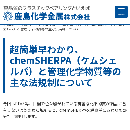
Site
MENU
>
>
Home
樹脂ベアリングコラム
超簡単早わかり、chemSHERPA（ケムシ
Footer
ェルパ）と管理化学物質等の主な法規制について
超簡単早わかり、
chemSHERPA（ケムシェ
ルパ）と管理化学物質等の
主な法規制について
今回はPFAS等、世間で色々騒がれている有害な化学物質が商品に含
有しないよう定めた規制法と、chemSHERPAを超簡単にさわりの部
分だけ説明します。