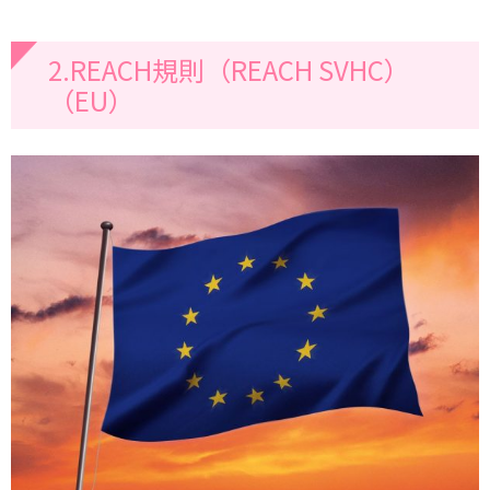
2.REACH規則（REACH SVHC）
（EU）