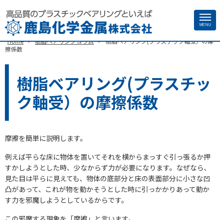
Site
MENU
>
>
Home
樹脂ベアリングコラム
樹脂ベアリング(プラスチック軸受）の摩
Footer
擦係数
樹脂ベアリング(プラスチッ
ク軸受）の摩擦係数
摩擦を簡単に説明します。
例えば平らな床に物体を置いてそれを横からまっすぐ引っ張るか押
すかしようとした時、少なからず力が必要になります。なぜなら、
見た目は平らに見えても、物体の底部分と床の表面部分に小さな凹
凸があって、これが物を動かそうとした時に引っかかりあって動か
す力を邪魔しようとしているからです。
この邪魔する現象を「摩擦」と言います。