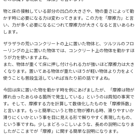
物と床の接触している部分の凹凸の大きさや、物の重さによって動
かす時に必要になる力は変わってきます。この力を「摩擦力」と言
い、力が多く必要になるにつれて摩擦力が大きくなると言いあらわ
します。
ザラザラの荒いコンクリートの上に置いた物体と、ツルツルのフロ
ーリングの上に置いた物体では、コンクリート上の物体を動かすほ
うが力を使いますよね。
また、物体が重くて床に押し付けられる力が強いほど摩擦力は大き
くなります。置いてある物体が重たいほうが軽い物体より力をよく
使うことも普段生活していれば当たり前の話ですよね。
今回は床に置いた物を動かす時を例にあげましたが、「摩擦は物が
擦れ合ったあらゆる箇所で発生している」というのは周知の事実で
す。そして、摩擦する力を計算して数値化したものを「摩擦係数」
と言います。もっと簡単にいうと物と物が擦れる時、滑りやすいか
滑りにくいかという事を目に見える形で解りやすく表現したもの、
という事ですね。少しまどろっこしいような、長めの説明になりま
したがここまでが「摩擦」に関する簡単な説明になります。